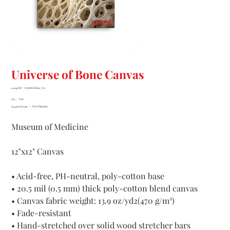
Universe of Bone Canvas
SKU
65762BC6E9B41_823
وحدة SKU:
65762BC6E9B41_823
السعر
‏٤٩٫٠٠ US$
Free Shipping
|
مستثناة ضريبة
Museum of Medicine
12"x12" Canvas
• Acid-free, PH-neutral, poly-cotton base
• 20.5 mil (0.5 mm) thick poly-cotton blend canvas
• Canvas fabric weight: 13.9 oz/yd2(470 g/m²)
• Fade-resistant
• Hand-stretched over solid wood stretcher bars