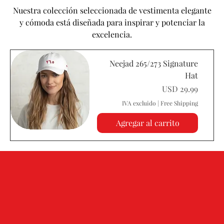
Nuestra colección seleccionada de vestimenta elegante
y cómoda está diseñada para inspirar y potenciar la
excelencia.
Neejad 265/273 Signature
Hat
Precio
USD 29.99
IVA excluido
|
Free Shipping
Agregar al carrito