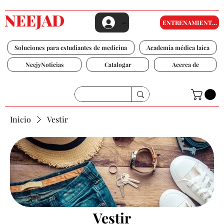
ENTRENAMIENTO DE ESTUDIO
Iniciar sesión
Soluciones para estudiantes de medicina
Academia médica laica
NeejyNoticias
Catalogar
Acerca de
Inicio
Vestir
Vestir